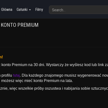
Główna
Gatunki
Filmy
 KONTO PREMIUM
m!
onto Premium na 30 dni. Wystarczy że wyślesz kod lub link za
tutaj
profilu
.
Dla każdego znajomego musisz wygenerować now
, możesz więc mieć konto Premium na lata.
nie, więc wszelkie próby oszustwa i nabijania sobie sztucznyc