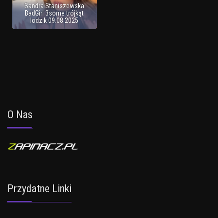
Sandra Staniszewska
BadGirl 3some trójkąt
lodzik 09.08.2025
O Nas
Przydatne Linki