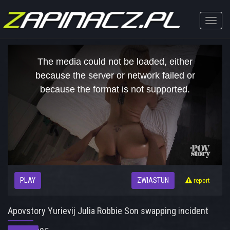
Toggle
naviga
This
is
The media could not be loaded, either
a
modal
because the server or network failed or
window.
because the format is not supported.
PLAY
ZWIASTUN
report
Apovstory Yurievij Julia Robbie Son swapping incident