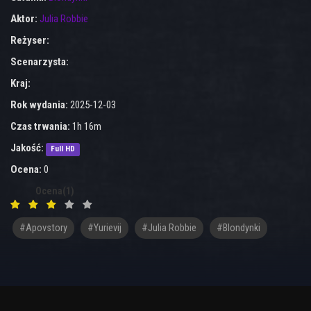
Aktor:
Julia Robbie
Reżyser:
Scenarzysta:
Kraj:
Rok wydania:
2025-12-03
Czas trwania:
1h 16m
Jakość:
Full HD
Ocena:
0
Ocena(1)
#Apovstory
#Yurievij
#Julia Robbie
#blondynki