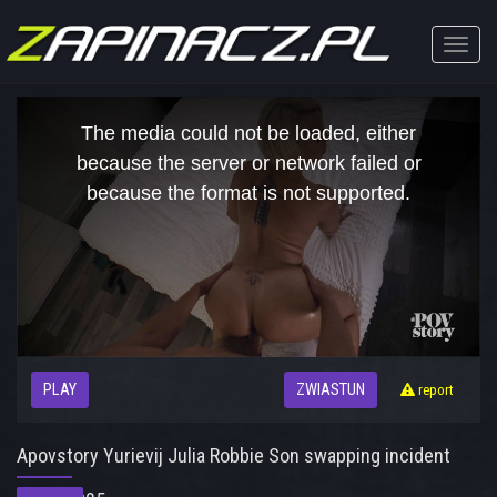
Toggle
naviga
This
is
The media could not be loaded, either
a
modal
because the server or network failed or
window.
because the format is not supported.
PLAY
ZWIASTUN
report
Apovstory Yurievij Julia Robbie Son swapping incident