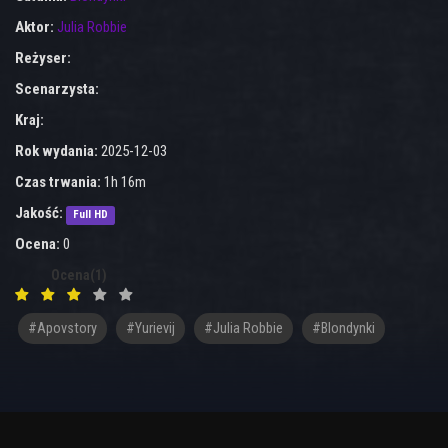
Aktor:
Julia Robbie
Reżyser:
Scenarzysta:
Kraj:
Rok wydania:
2025-12-03
Czas trwania:
1h 16m
Jakość:
Full HD
Ocena:
0
Ocena(1)
#Apovstory
#Yurievij
#Julia Robbie
#blondynki