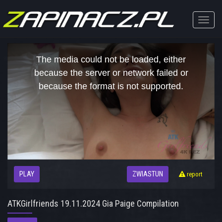
Toggle
naviga
This
is
The media could not be loaded, either
a
modal
because the server or network failed or
window.
because the format is not supported.
PLAY
ZWIASTUN
report
ATKGirlfriends 19.11.2024 Gia Paige Compilation