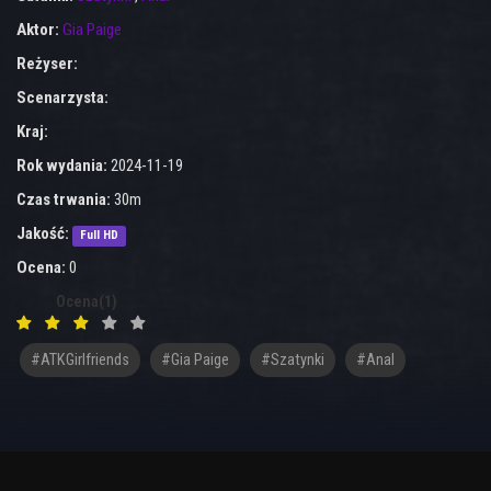
Aktor:
Gia Paige
Reżyser:
Scenarzysta:
Kraj:
Rok wydania:
2024-11-19
Czas trwania:
30m
Jakość:
Full HD
Ocena:
0
Ocena(1)
#ATKGirlfriends
#Gia Paige
#szatynki
#anal