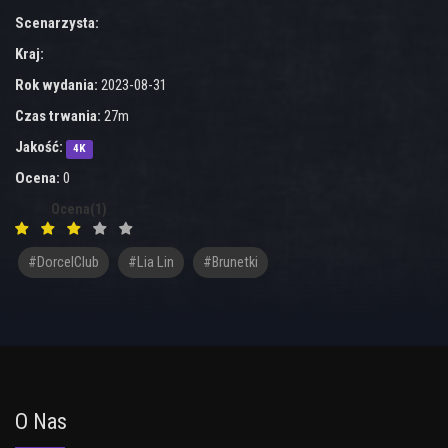
Scenarzysta:
Kraj:
Rok wydania:
2023-08-31
Czas trwania:
27m
Jakość:
4K
Ocena:
0
Ocena(1)
#DorcelClub
#Lia Lin
#brunetki
O Nas