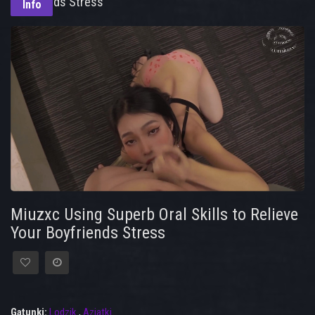
Boyfriends Stress
Info
Miuzxc Using Superb Oral Skills to Relieve
Your Boyfriends Stress
Gatunki:
Lodzik
,
Azjatki