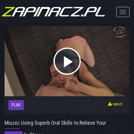
Toggle
naviga
Play
Video
report
PLAY
Miuzxc Using Superb Oral Skills to Relieve Your