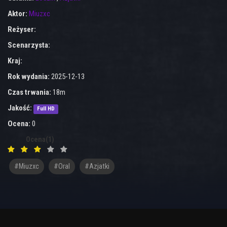
Aktor:
Miuzxc
Reżyser:
Scenarzysta:
Kraj:
Rok wydania:
2025-12-13
Czas trwania:
18m
Jakość:
Full HD
Ocena:
0
Ocena(1)
#Miuzxc
#Oral
#azjatki