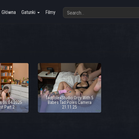
Główna
Gatunki
Filmy
TadpolexStudio Orgy With 5
s 06.04.2025
Babes Tad Poles Camera
ust Part 2
21.11.25