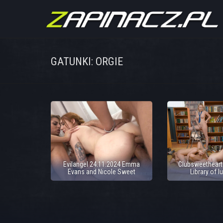
GATUNKI: ORGIE
Evilangel 24.11.2024 Emma
Clubsweetheart
Evans and Nicole Sweet
Library of l