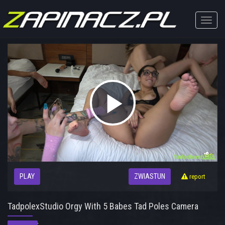
Toggle
naviga
Play
Video
PLAY
ZWIASTUN
report
TadpolexStudio Orgy With 5 Babes Tad Poles Camera