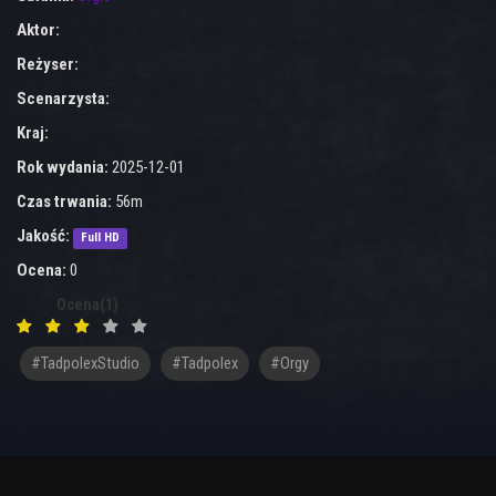
Aktor:
Reżyser:
Scenarzysta:
Kraj:
Rok wydania:
2025-12-01
Czas trwania:
56m
Jakość:
Full HD
Ocena:
0
Ocena(1)
#TadpolexStudio
#Tadpolex
#orgy