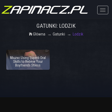
Toggle
naviga
GATUNKI: LODZIK
Główna
Gatunki
Lodzik
Miuzxc Using Superb Oral
Skills to Relieve Your
Boyfriends Stress