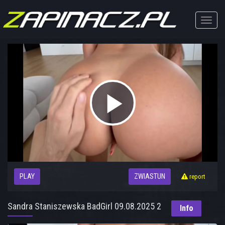
Toggle
naviga
Play
Video
PLAY
ZWIASTUN
report
Sandra Staniszewska BadGirl 09.08.2025 2
Info