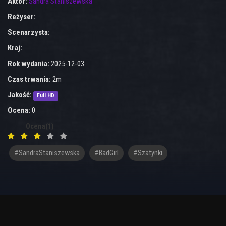
Aktor:
Sandra Staniszewska
Reżyser:
Scenarzysta:
Kraj:
Rok wydania:
2025-12-03
Czas trwania:
2m
Jakość:
Full HD
Ocena:
0
Ocena(1)
#SandraStaniszewska
#BadGirl
#szatynki