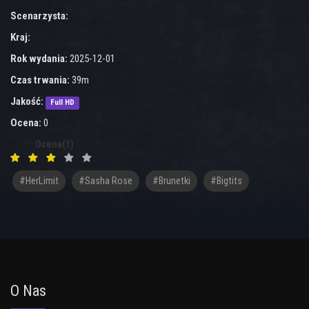
Scenarzysta:
Kraj:
Rok wydania:
2025-12-01
Czas trwania:
39m
Jakość:
Full HD
Ocena:
0
Ocena(1)
#HerLimit
#Sasha Rose
#brunetki
#bigtits
O Nas