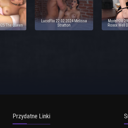
LucidFlix 22.02.2024 Melissa
MorePOV 29
2025 The Queen
Stratton
Roxxx Well 
Przydatne Linki
S