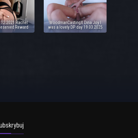
.12.2021 Rachel
WoodmanCastingX Dina Joy I
Deserved Reward
was a lovely DP day 19.03.2025
ubskrybuj