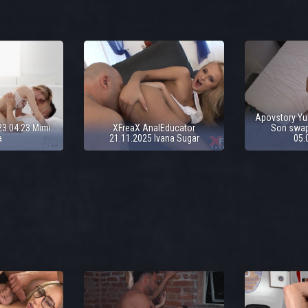
Apovstory Yur
3.04.23 Mimi
XFreaX AnalEducator
Son swap
a
21.11.2025 Ivana Sugar
05.