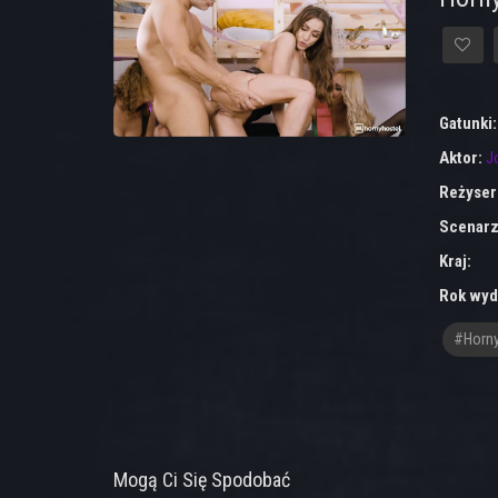
Gatunki
Aktor:
J
Reżyser
Scenarz
Kraj:
Rok wyd
#Horny
Mogą Ci Się Spodobać