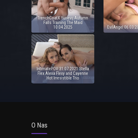
TrenchCoatX Yurievij Autumn
Falls Training The Maid
10.04.2025
EvilAngel 06.03.
IntimatePOV 31.07.2021 Stella
Flex Alexa Flexy and Cayenne
Hot Irresistible Trio
O Nas