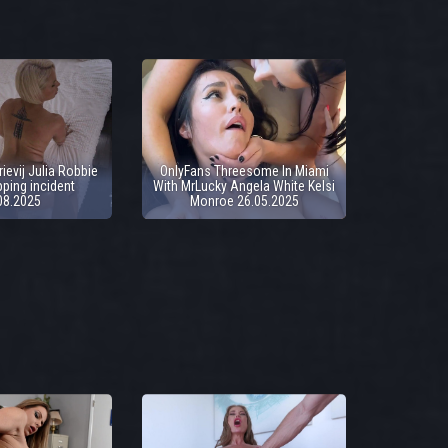
ievij Julia Robbie
OnlyFans Threesome In Miami
ping incident
With MrLucky Angela White Kelsi
08.2025
Monroe 26.05.2025