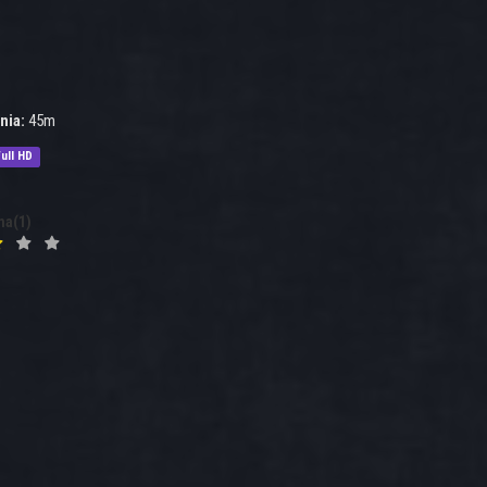
nia:
45m
ull HD
na(1)