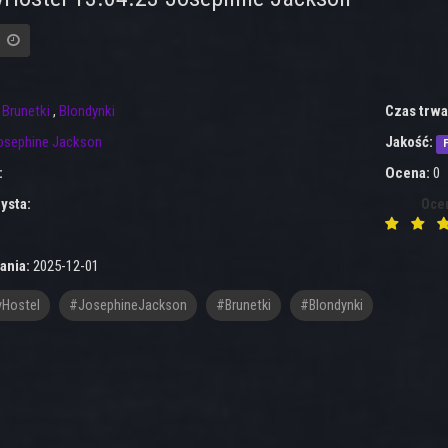
:
Brunetki
,
Blondynki
Czas trwa
osephine Jackson
Jakość:
F
:
Ocena:
0
ysta:
Oce
ania:
2025-12-01
Hostel
#JosephineJackson
#brunetki
#blondynki