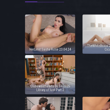
TheWhiteBoxxx 2
HerLimit Sasha Rose 23.04.24
Cic
Clubsweethearts 06.04.2025
Library of lust Part 2