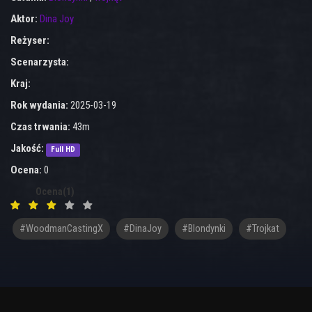
Aktor:
Dina Joy
Reżyser:
Scenarzysta:
Kraj:
Rok wydania:
2025-03-19
Czas trwania:
43m
Jakość:
Full HD
Ocena:
0
Ocena(1)
#WoodmanCastingX
#DinaJoy
#blondynki
#trojkat