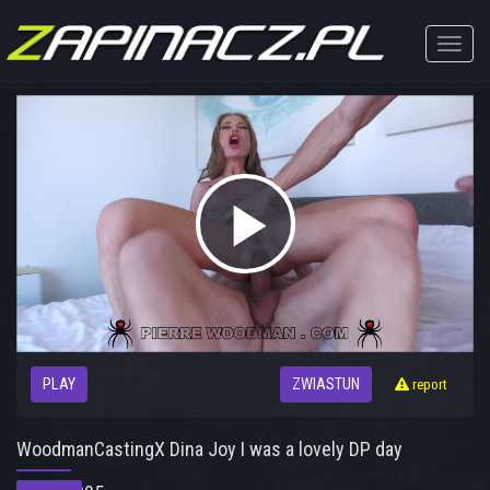
Toggle
naviga
Play
Video
PLAY
ZWIASTUN
report
WoodmanCastingX Dina Joy I was a lovely DP day