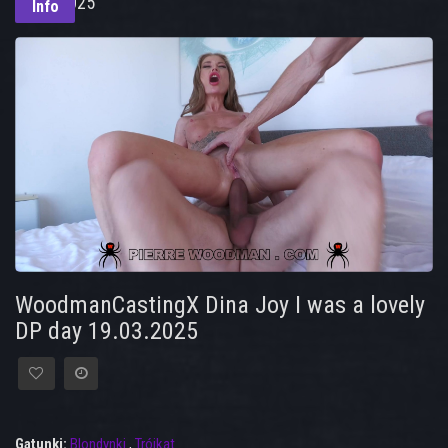
19.03.2025
Info
WoodmanCastingX Dina Joy I was a lovely
DP day 19.03.2025
Gatunki:
Blondynki
,
Trójkąt