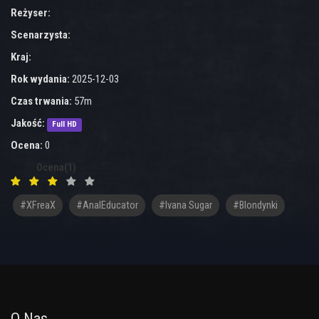
Reżyser:
Scenarzysta:
Kraj:
Rok wydania:
2025-12-03
Czas trwania:
57m
Jakość:
Full HD
Ocena:
0
Ocena(1)
#XFreaX
#AnalEducator
#Ivana Sugar
#blondynki
O Nas