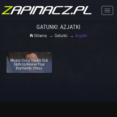
Toggle
naviga
GATUNKI: AZJATKI
Główna
Gatunki
Azjatki
Miuzxc Using Superb Oral
Skills to Relieve Your
Boyfriends Stress