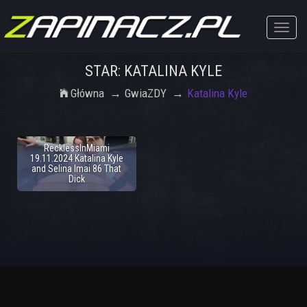
Toggle
naviga
STAR: KATALINA KYLE
Główna
GwiaZDY
Katalina Kyle
RecklessInMiami
19.11.2024 Katalina Kyle
and Selina Imai 86 That
Dick