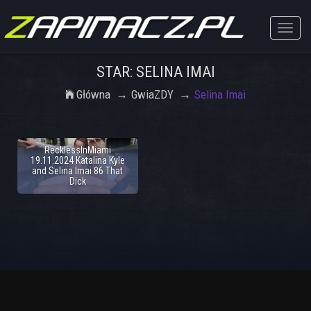
Toggle
naviga
STAR: SELINA IMAI
Główna
GwiaZDY
Selina Imai
RecklessInMiami
19.11.2024 Katalina Kyle
and Selina Imai 86 That
Dick