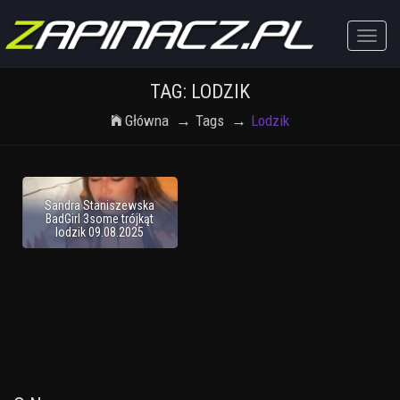
Toggle
naviga
TAG: LODZIK
Główna
Tags
Lodzik
Sandra Staniszewska
BadGirl 3some trójkąt
lodzik 09.08.2025