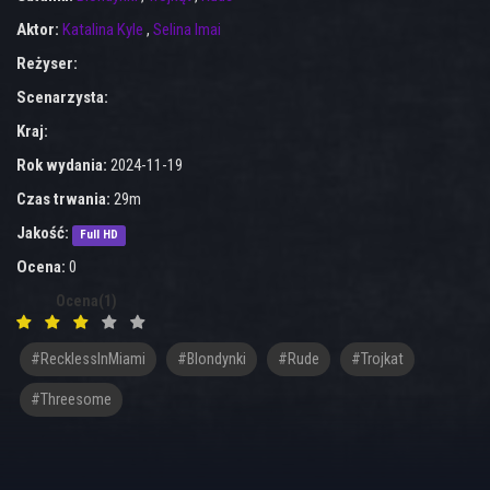
Aktor:
Katalina Kyle
,
Selina Imai
Reżyser:
Scenarzysta:
Kraj:
Rok wydania:
2024-11-19
Czas trwania:
29m
Jakość:
Full HD
Ocena:
0
Ocena(1)
#RecklessInMiami
#blondynki
#rude
#trojkat
#threesome