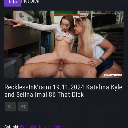
Imai 86 That Dick
Info
RecklessInMiami 19.11.2024 Katalina Kyle
and Selina Imai 86 That Dick
Gatunki:
Blondynki
,
Trójkąt
,
Rude