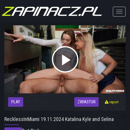
Toggle
naviga
Play
Video
PLAY
ZWIASTUN
report
RecklessInMiami 19.11.2024 Katalina Kyle and Selina