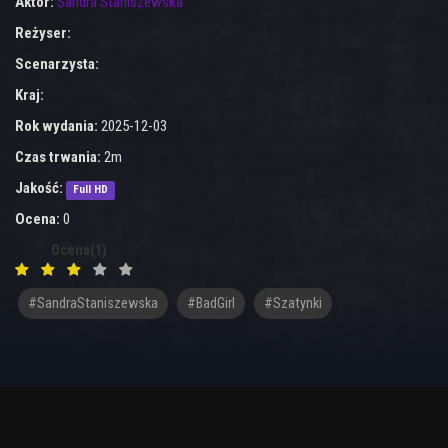
Aktor:
Sandra Staniszewska
Reżyser:
Scenarzysta:
Kraj:
Rok wydania:
2025-12-03
Czas trwania:
2m
Jakość:
Full HD
Ocena:
0
Ocena(1)
#SandraStaniszewska
#BadGirl
#szatynki