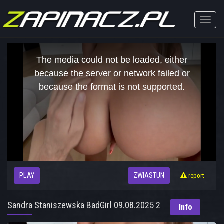
Toggle
naviga
This
is
The media could not be loaded, either
a
modal
because the server or network failed or
window.
because the format is not supported.
PLAY
ZWIASTUN
report
Sandra Staniszewska BadGirl 09.08.2025 2
Info